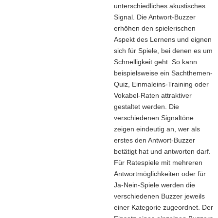
unterschiedliches akustisches
a
Signal. Die Antwort-Buzzer
v
erhöhen den spielerischen
i
Aspekt des Lernens und eignen
g
sich für Spiele, bei denen es um
a
Schnelligkeit geht. So kann
t
beispielsweise ein Sachthemen-
i
Quiz, Einmaleins-Training oder
o
Vokabel-Raten attraktiver
n
gestaltet werden. Die
verschiedenen Signaltöne
zeigen eindeutig an, wer als
erstes den Antwort-Buzzer
betätigt hat und antworten darf.
Für Ratespiele mit mehreren
Antwortmöglichkeiten oder für
Ja-Nein-Spiele werden die
verschiedenen Buzzer jeweils
einer Kategorie zugeordnet. Der