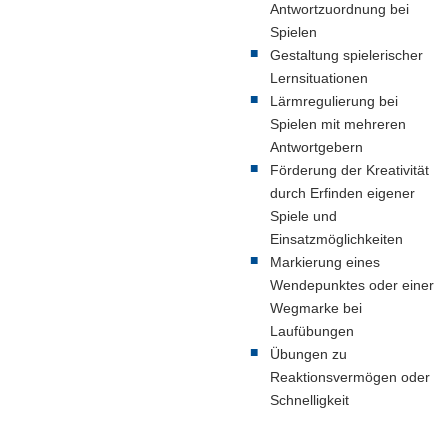
Antwortzuordnung bei
Quelle:
www.schmidt-
Spielen
lehrmittel.de,
Gestaltung spielerischer
weitere
Lernsituationen
Bezugsquellen
Lärmregulierung bei
siehe
Spielen mit mehreren
rechts
Antwortgebern
Förderung der Kreativität
durch Erfinden eigener
Spiele und
Einsatzmöglichkeiten
Markierung eines
Wendepunktes oder einer
Wegmarke bei
Laufübungen
Übungen zu
Reaktionsvermögen oder
Schnelligkeit